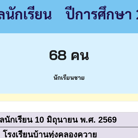
ูลนักเรียน ปีการศึกษา
68
คน
นักเรียนชาย