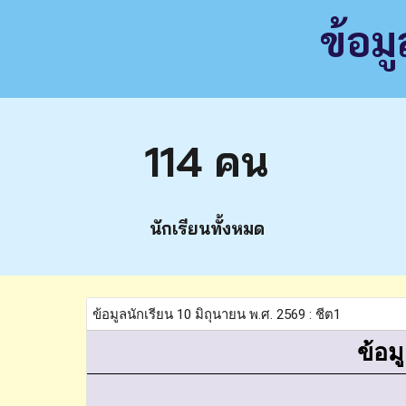
ข้อม
114 คน
นักเรียนทั้งหมด