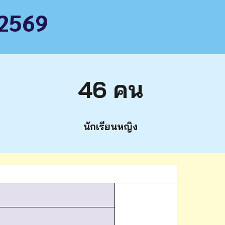
 2569
46
คน
นักเรียนหญิง