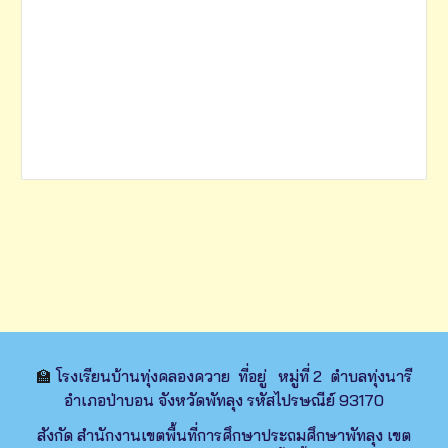
🏫
โรงเรียนบ้านทุ่งคลองควาย ที่อยู่ หมู่ที่ 2 ตำบลทุ่งนารี
อำเภอป่าบอน จังหวัดพัทลุง รหัสไปรษณีย์ 93170
สังกัด สำนักงานเขตพื้นที่การศึกษาประถมศึกษาพัทลุง เขต