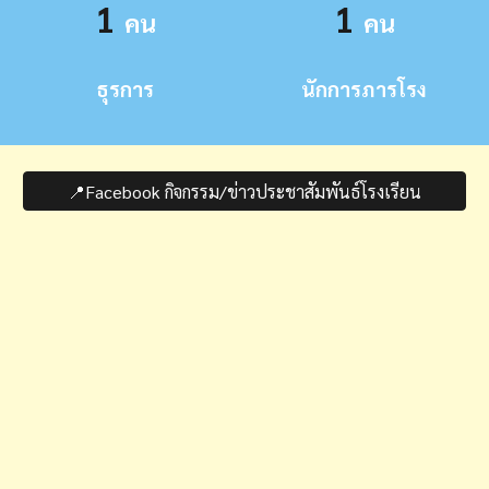
1
1
คน
คน
ธุรการ
นักการภารโรง
📍Facebook กิจกรรม/ข่าวประชาสัมพันธ์โรงเรียน