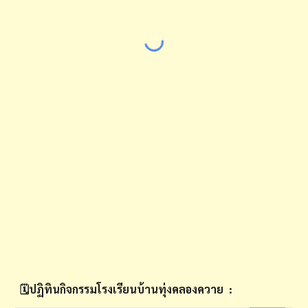
🗓️ปฏิทินกิจกรรมโรงเรียนบ้านทุ่งคลองควาย
: